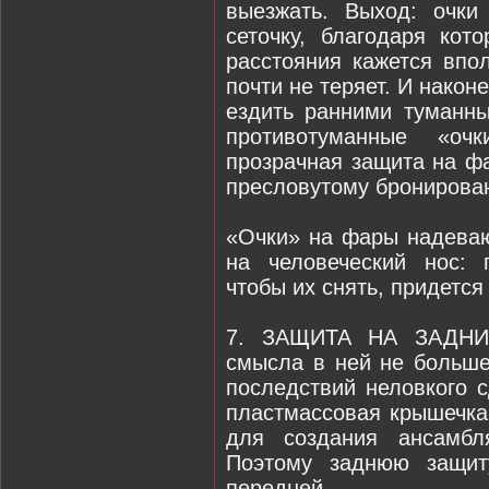
выезжать. Выход: очк
сеточку, благодаря ко
расстояния кажется впо
почти не теряет. И након
ездить ранними туманн
противотуманные «оч
прозрачная защита на ф
пресловутому бронирова
«Очки» на фары надеваю
на человеческий нос: 
чтобы их снять, придется
7. ЗАЩИТА НА ЗАДНИЕ
смысла в ней не больше
последствий неловкого 
пластмассовая крышечка
для создания ансамбл
Поэтому заднюю защит
передней.