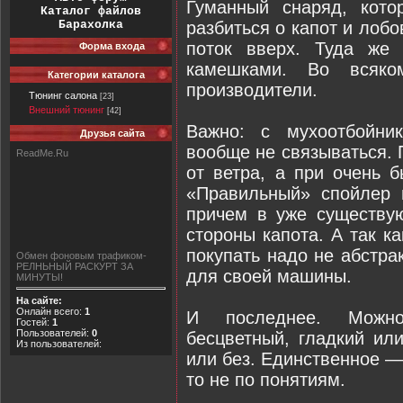
Гуманный снаряд, кото
Каталог файлов
разбиться о капот и лоб
Барахолка
поток вверх. Туда же
Форма входа
камешками. Во всяко
Категории каталога
производители.
Тюнинг салона
[23]
Внешний тюнинг
[42]
Важно: с мухоотбойни
Друзья сайта
вообще не связываться. 
ReadMe.Ru
от ветра, а при очень 
«Правильный» спойлер п
причем в уже существу
стороны капота. А так к
покупать надо не абстра
Обмен фоновым трафиком-
РЕЛНЬНЫЙ РАСКУРТ ЗА
для своей машины.
МИНУТЫ!
На сайте:
Онлайн всего:
1
И последнее. Можн
Гостей:
1
Пользователей:
0
бесцветный, гладкий ил
Из пользователей:
или без. Единственное — 
то не по понятиям.