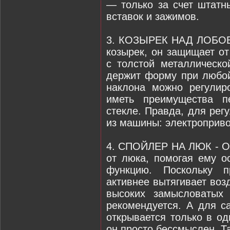
— только за счет штатн
вставок и зажимов.
3. КОЗЫРЕК НАД ЛОБОВ
козырек, он защищает от
с толстой металлическо
держит форму при любой 
наклона можно регулир
иметь преимущества п
стекле. Правда, для рег
из машины: электроприво
4. СПОЙЛЕР НА ЛЮК - От
от люка, помогая ему 
функцию. Поскольку 
активнее вытягивает воз
высоких замысловатых 
рекомендуется. А для с
открывается только в о
он просто бессмыслен. Т