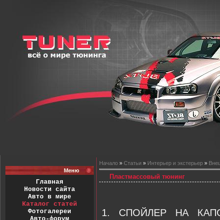
Начало
»
Статьи
»
Интерьер и экстерьер
»
Вне
Меню
Пластмассовый тюнинг
Главная
Новости сайта
Авто в мире
Каталог статей
1. СПОЙЛЕР НА КАПО
Фотогалереи
Авто-форум